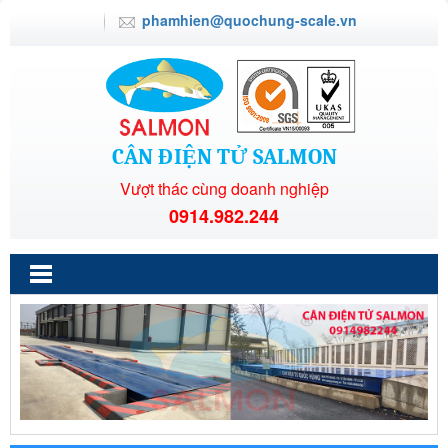
phamhien@quochung-scale.vn
CÂN ĐIỆN TỬ SALMON
Vượt thác cùng doanh nghiệp
0914.982.244