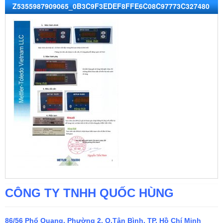
Z5355987909065_0B3C9F3EDEF8FFE6C08C97773C327480
CÔNG TY TNHH QUỐC HÙNG
86/56 Phổ Quang, Phường 2, Q.Tân Bình, TP. Hồ Chí Minh