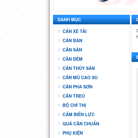
DANH MỤC
CÂN XE TẢI
CÂN BÀN
CÂN SÀN
CÂN ĐẾM
CÂN THỦY SẢN
CÂN MŨ CAO SU
CÂN PHA SƠN
CÂN TREO
BỘ CHỈ THỊ
CẢM BIẾN LỰC
QUẢ CÂN CHUẨN
PHỤ KIỆN