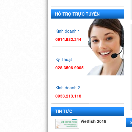
HỖ TRỢ TRỰC TUYẾN
Kinh doanh 1
0914.982.244
Kỹ Thuật
028.3506.9005
Kinh doanh 2
0933.213.118
Hội chợ
Vietfish 2018
TIN TỨC
Hội chợ triển
lãm công nghệ