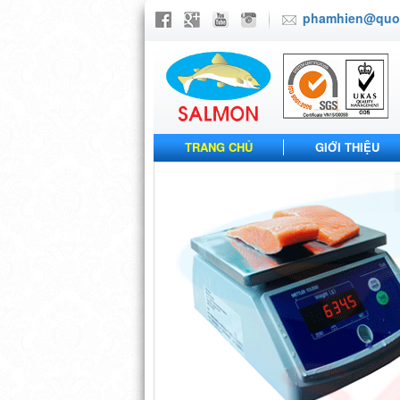
phamhien@quoc
TRANG CHỦ
GIỚI THIỆU