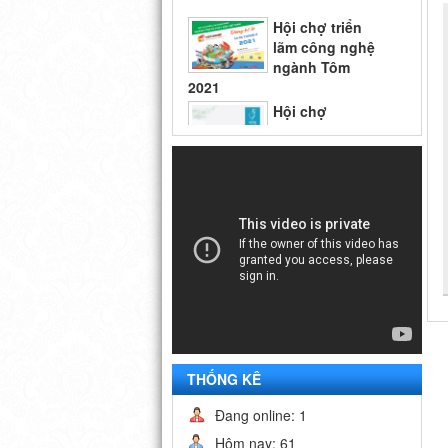
ngành Tôm
2021
Hội chợ
Vietfish 2018
Hội chợ triển
lãm công nghệ
ngành Tôm
2021
THỐNG KÊ
Đang online: 1
Hôm nay: 61