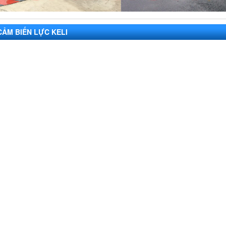
CẢM BIẾN LỰC KELI