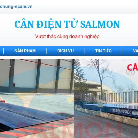
hung-scale.vn
CÂN ĐIỆN TỬ SALMON
Vượt thác cùng doanh nghiệp
SẢN PHẨM
DỊCH VỤ
TIN TỨC
V