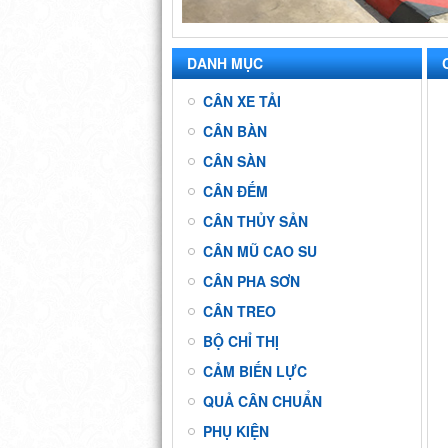
DANH MỤC
CÂN XE TẢI
CÂN BÀN
CÂN SÀN
CÂN ĐẾM
CÂN THỦY SẢN
CÂN MŨ CAO SU
CÂN PHA SƠN
CÂN TREO
BỘ CHỈ THỊ
CẢM BIẾN LỰC
QUẢ CÂN CHUẨN
PHỤ KIỆN