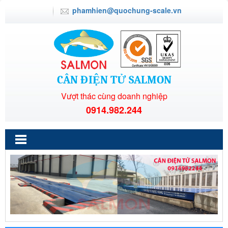
phamhien@quochung-scale.vn
CÂN ĐIỆN TỬ SALMON
Vượt thác cùng doanh nghiệp
0914.982.244