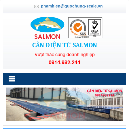
phamhien@quochung-scale.vn
CÂN ĐIỆN TỬ SALMON
Vượt thác cùng doanh nghiệp
0914.982.244