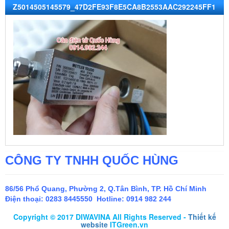
Z5014505145579_47D2FE93F8E5CA8B2553AAC292245FF1
CÔNG TY TNHH QUỐC HÙNG
86/56 Phổ Quang, Phường 2, Q.Tân Bình, TP. Hồ Chí Minh
Điện thoại:
0283 8445550 Hotline: 0914 982 244
Copyright © 2017 DIWAVINA All Rights Reserved -
Thiết kế
website
ITGreen.vn