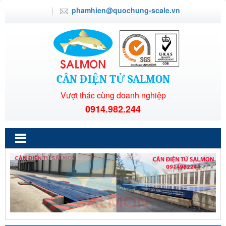
phamhien@quochung-scale.vn
CÂN ĐIỆN TỬ SALMON
Vượt thác cùng doanh nghiệp
0914.982.244