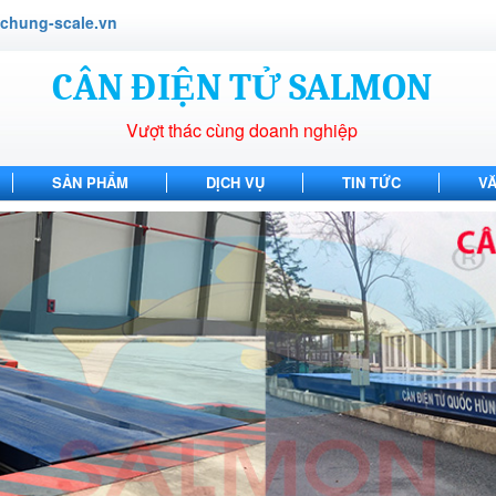
hung-scale.vn
CÂN ĐIỆN TỬ SALMON
Vượt thác cùng doanh nghiệp
SẢN PHẨM
DỊCH VỤ
TIN TỨC
V