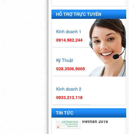
HỖ TRỢ TRỰC TUYẾN
Kinh doanh 1
0914.982.244
Kỹ Thuật
028.3506.9005
Kinh doanh 2
0933.213.118
Hội chợ
Vietfish 2018
TIN TỨC
Hội chợ triển
lãm công nghệ