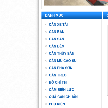
DANH MỤC
CÂN XE TẢI
CÂN BÀN
CÂN SÀN
CÂN ĐẾM
CÂN THỦY SẢN
CÂN MŨ CAO SU
CÂN PHA SƠN
CÂN TREO
BỘ CHỈ THỊ
CẢM BIẾN LỰC
QUẢ CÂN CHUẨN
PHỤ KIỆN