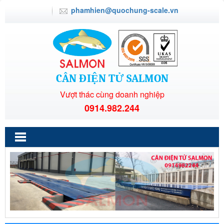
phamhien@quochung-scale.vn
CÂN ĐIỆN TỬ SALMON
Vượt thác cùng doanh nghiệp
0914.982.244