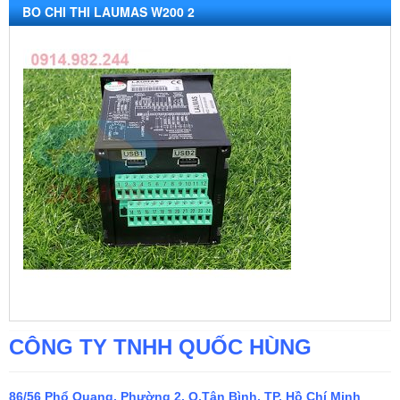
BO CHI THI LAUMAS W200 2
CÔNG TY TNHH QUỐC HÙNG
86/56 Phổ Quang, Phường 2, Q.Tân Bình, TP. Hồ Chí Minh