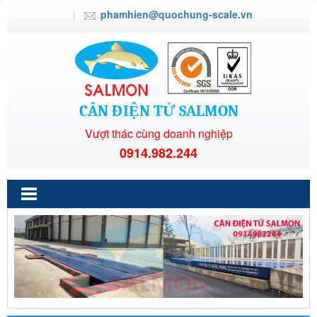
phamhien@quochung-scale.vn
CÂN ĐIỆN TỬ SALMON
Vượt thác cùng doanh nghiệp
0914.982.244