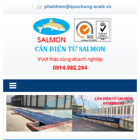
phamhien@quochung-scale.vn
CÂN ĐIỆN TỬ SALMON
Vượt thác cùng doanh nghiệp
0914.982.244