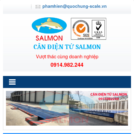
phamhien@quochung-scale.vn
CÂN ĐIỆN TỬ SALMON
Vượt thác cùng doanh nghiệp
0914.982.244