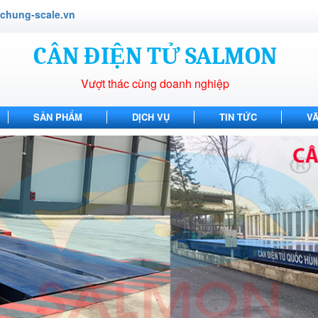
hung-scale.vn
CÂN ĐIỆN TỬ SALMON
Vượt thác cùng doanh nghiệp
SẢN PHẨM
DỊCH VỤ
TIN TỨC
V