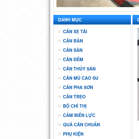
DANH MỤC
CÂN XE TẢI
CÂN BÀN
CÂN SÀN
CÂN ĐẾM
CÂN THỦY SẢN
CÂN MŨ CAO SU
CÂN PHA SƠN
CÂN TREO
BỘ CHỈ THỊ
CẢM BIẾN LỰC
QUẢ CÂN CHUẨN
PHỤ KIỆN