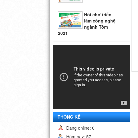
Hội chợ triển
lãm công nghệ
ngành Tôm
2021
Hội chợ
Vietfish 2018
Hội chợ triển
lãm công nghệ
ngành Tôm
2021
THỐNG KÊ
Đang online: 0
Hôm nay: 57