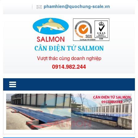
phamhien@quochung-scale.vn
CÂN ĐIỆN TỬ SALMON
Vượt thác cùng doanh nghiệp
0914.982.244