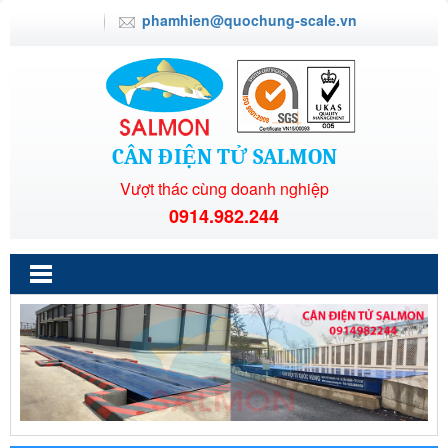
phamhien@quochung-scale.vn
CÂN ĐIỆN TỬ SALMON
Vượt thác cùng doanh nghiệp
0914.982.244