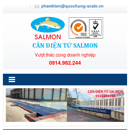
phamhien@quochung-scale.vn
CÂN ĐIỆN TỬ SALMON
Vượt thác cùng doanh nghiệp
0914.982.244