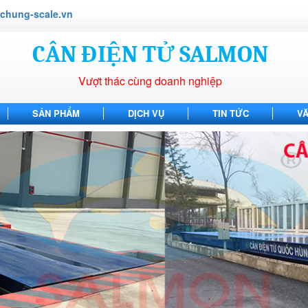
hung-scale.vn
CÂN ĐIỆN TỬ SALMON
Vượt thác cùng doanh nghiệp
SẢN PHẨM
DỊCH VỤ
TIN TỨC
V