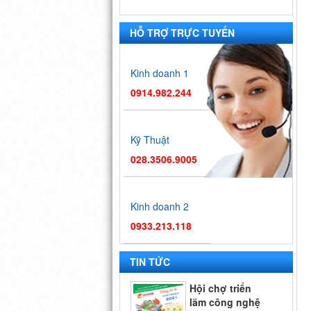
HỖ TRỢ TRỰC TUYẾN
Kinh doanh 1
0914.982.244
Kỹ Thuật
028.3506.9005
Kinh doanh 2
0933.213.118
Hội chợ
Vietfish 2018
TIN TỨC
Hội chợ triển
lãm công nghệ