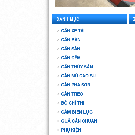
DANH MỤC
CÂN XE TẢI
CÂN BÀN
CÂN SÀN
CÂN ĐẾM
CÂN THỦY SẢN
CÂN MŨ CAO SU
CÂN PHA SƠN
CÂN TREO
BỘ CHỈ THỊ
CẢM BIẾN LỰC
QUẢ CÂN CHUẨN
PHỤ KIỆN