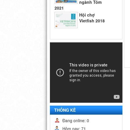
ngành Tôm
2021
Hội chợ
Vietfish 2018
Hội chợ triển
lãm công nghệ
ngành Tôm
2021
THỐNG KÊ
Đang online: 0
Hôm nay: 71