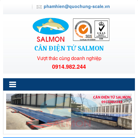
phamhien@quochung-scale.vn
CÂN ĐIỆN TỬ SALMON
Vượt thác cùng doanh nghiệp
0914.982.244