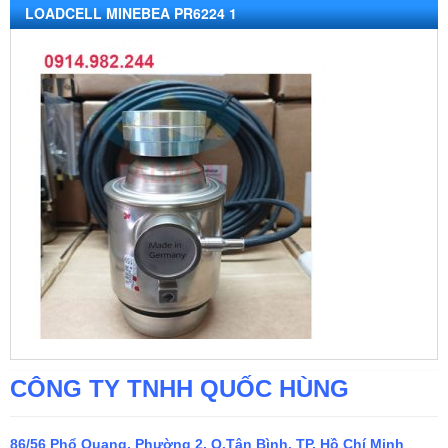
LOADCELL MINEBEA PR6224 1
CÔNG TY TNHH QUỐC HÙNG
86/56 Phổ Quang, Phường 2, Q.Tân Bình, TP. Hồ Chí Minh