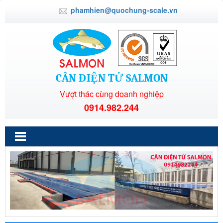
phamhien@quochung-scale.vn
CÂN ĐIỆN TỬ SALMON
Vượt thác cùng doanh nghiệp
0914.982.244