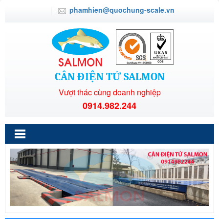
phamhien@quochung-scale.vn
CÂN ĐIỆN TỬ SALMON
Vượt thác cùng doanh nghiệp
0914.982.244