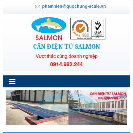
phamhien@quochung-scale.vn
CÂN ĐIỆN TỬ SALMON
Vượt thác cùng doanh nghiệp
0914.982.244