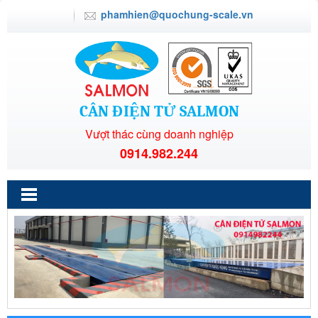
phamhien@quochung-scale.vn
CÂN ĐIỆN TỬ SALMON
Vượt thác cùng doanh nghiệp
0914.982.244