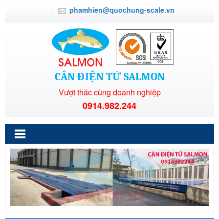
phamhien@quochung-scale.vn
CÂN ĐIỆN TỬ SALMON
Vượt thác cùng doanh nghiệp
0914.982.244