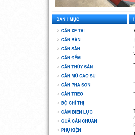
DANH MỤC
CÂN XE TẢI
CÂN BÀN
CÂN SÀN
CÂN ĐẾM
CÂN THỦY SẢN
CÂN MŨ CAO SU
CÂN PHA SƠN
CÂN TREO
BỘ CHỈ THỊ
CẢM BIẾN LỰC
QUẢ CÂN CHUẨN
PHỤ KIỆN