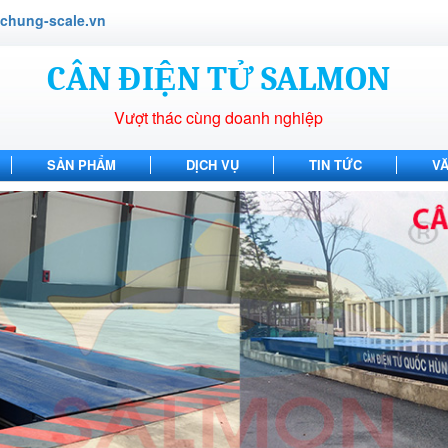
hung-scale.vn
CÂN ĐIỆN TỬ SALMON
Vượt thác cùng doanh nghiệp
SẢN PHẨM
DỊCH VỤ
TIN TỨC
V