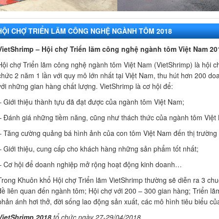
HỘI CHỢ TRIỂN LÃM CÔNG NGHỆ NGÀNH TÔM 2018
VietShrimp – Hội chợ Triển lãm công nghệ ngành tôm Việt Nam 20
Hội chợ Triển lãm công nghệ ngành tôm Việt Nam (VietShrimp) là hội 
chức 2 năm 1 lần với quy mô lớn nhất tại Việt Nam, thu hút hơn 200 do
với những gian hàng chất lượng. VietShrimp là cơ hội để:
– Giới thiệu thành tựu đã đạt được của ngành tôm Việt Nam;
– Đánh giá những tiềm năng, cũng như thách thức của ngành tôm Việt N
– Tăng cường quảng bá hình ảnh của con tôm Việt Nam đến thị trường t
– Giới thiệu, cung cấp cho khách hàng những sản phẩm tốt nhất;
– Cơ hội để doanh nghiệp mở rộng hoạt động kinh doanh…
Trong Khuôn khổ Hội chợ Triển lãm VietShrimp thường sẽ diễn ra 3 chuỗ
đề liên quan đến ngành tôm; Hội chợ với 200 – 300 gian hàng; Triển lã
phản ánh hơi thở, đời sống lao động sản xuất, các mô hình tiêu biểu c
VietShrimp 2018
tổ chức ngày 27-29/04/2018