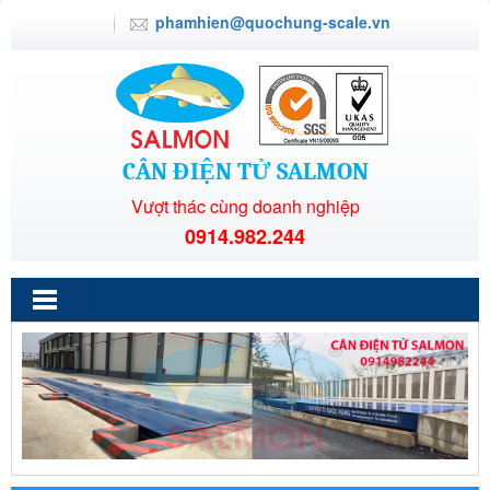
phamhien@quochung-scale.vn
CÂN ĐIỆN TỬ SALMON
Vượt thác cùng doanh nghiệp
0914.982.244