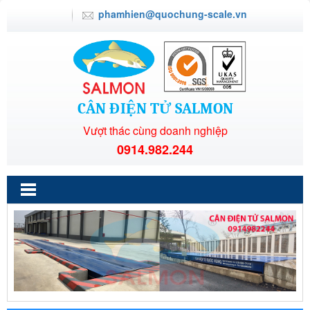
phamhien@quochung-scale.vn
CÂN ĐIỆN TỬ SALMON
Vượt thác cùng doanh nghiệp
0914.982.244