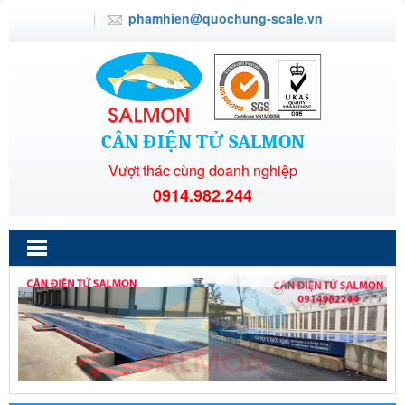
phamhien@quochung-scale.vn
CÂN ĐIỆN TỬ SALMON
Vượt thác cùng doanh nghiệp
0914.982.244