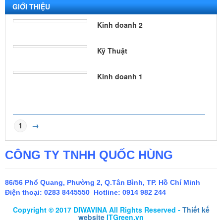
GIỚI THIỆU
Kinh doanh 2
Kỹ Thuật
Kinh doanh 1
1
→
CÔNG TY TNHH QUỐC HÙNG
86/56 Phổ Quang, Phường 2, Q.Tân Bình, TP. Hồ Chí Minh
Điện thoại:
0283 8445550 Hotline: 0914 982 244
Copyright © 2017 DIWAVINA All Rights Reserved -
Thiết kế
website
ITGreen.vn