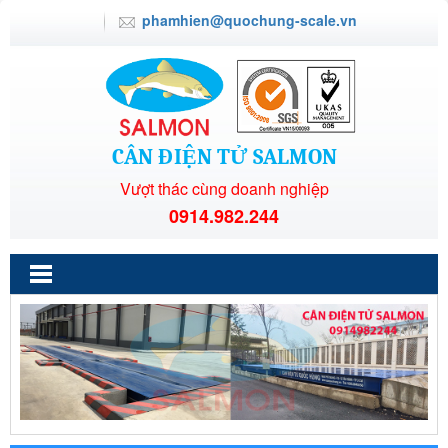
phamhien@quochung-scale.vn
CÂN ĐIỆN TỬ SALMON
Vượt thác cùng doanh nghiệp
0914.982.244