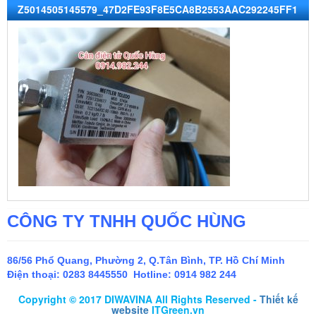
Z5014505145579_47D2FE93F8E5CA8B2553AAC292245FF1
CÔNG TY TNHH QUỐC HÙNG
86/56 Phổ Quang, Phường 2, Q.Tân Bình, TP. Hồ Chí Minh
Điện thoại:
0283 8445550 Hotline: 0914 982 244
Copyright © 2017 DIWAVINA All Rights Reserved -
Thiết kế
website
ITGreen.vn