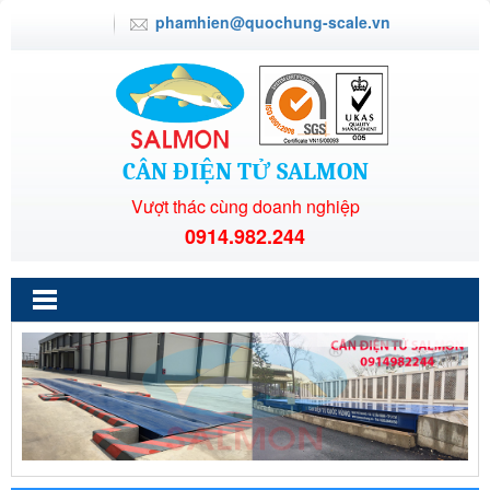
phamhien@quochung-scale.vn
CÂN ĐIỆN TỬ SALMON
Vượt thác cùng doanh nghiệp
0914.982.244