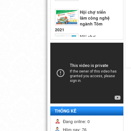
lãm công nghệ
ngành Tôm
2021
Hội chợ
Vietfish 2018
Hội chợ triển
lãm công nghệ
ngành Tôm
2021
THỐNG KÊ
Đang online: 0
Hôm nay: 76