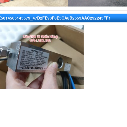
Z5014505145579_47D2FE93F8E5CA8B2553AAC292245FF1