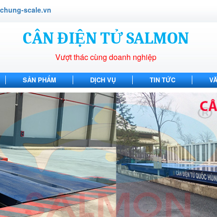
hung-scale.vn
CÂN ĐIỆN TỬ SALMON
Vượt thác cùng doanh nghiệp
SẢN PHẨM
DỊCH VỤ
TIN TỨC
V