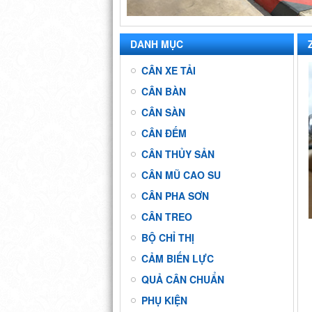
DANH MỤC
CÂN XE TẢI
CÂN BÀN
CÂN SÀN
CÂN ĐẾM
CÂN THỦY SẢN
CÂN MŨ CAO SU
CÂN PHA SƠN
CÂN TREO
BỘ CHỈ THỊ
CẢM BIẾN LỰC
QUẢ CÂN CHUẨN
PHỤ KIỆN