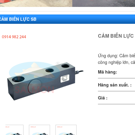
CẢM BIẾN LỰC SB
CẢM BIẾN LỰC
Ứng dụng: Cảm biến
công nghiệp lớn, cân
Mã hàng:
Hãng sản xuất. :
Giá :