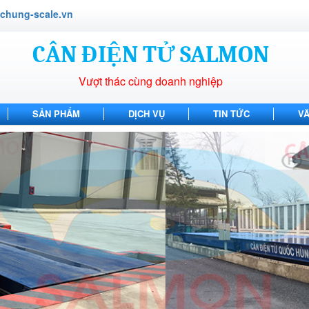
hung-scale.vn
CÂN ĐIỆN TỬ SALMON
Vượt thác cùng doanh nghiệp
SẢN PHẨM
DỊCH VỤ
TIN TỨC
V