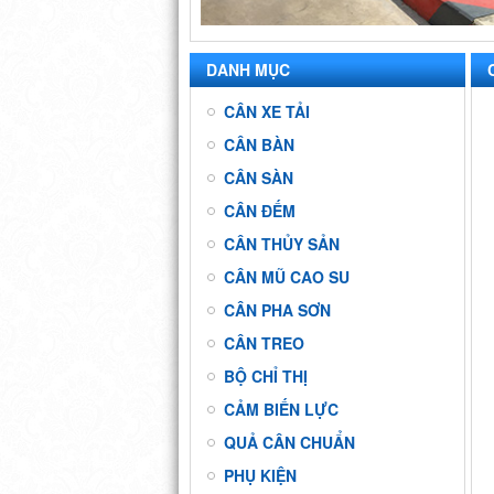
DANH MỤC
CÂN XE TẢI
CÂN BÀN
CÂN SÀN
CÂN ĐẾM
CÂN THỦY SẢN
CÂN MŨ CAO SU
CÂN PHA SƠN
CÂN TREO
BỘ CHỈ THỊ
CẢM BIẾN LỰC
QUẢ CÂN CHUẨN
PHỤ KIỆN