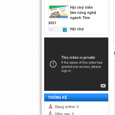
ngành Tôm
2021
Hội chợ
Vietfish 2018
Hội chợ triển
lãm công nghệ
ngành Tôm
2021
THỐNG KÊ
Đang online: 0
Hôm nay: 2