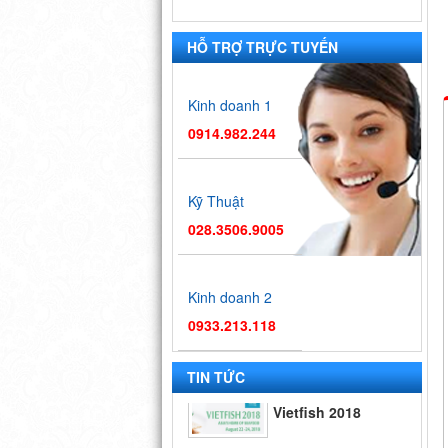
HỖ TRỢ TRỰC TUYẾN
Kinh doanh 1
0914.982.244
Kỹ Thuật
028.3506.9005
Kinh doanh 2
0933.213.118
Hội chợ
Vietfish 2018
TIN TỨC
Hội chợ triển
lãm công nghệ