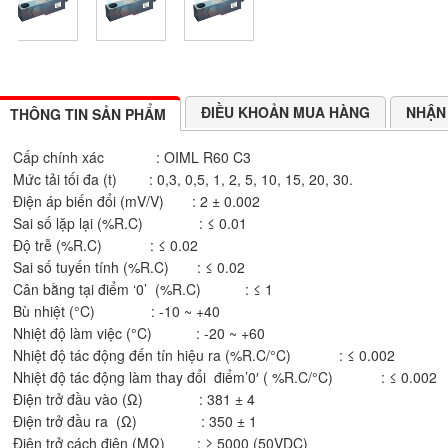
ĐIỀU KHOẢN MUA HÀNG
NHẬN 
THÔNG TIN SẢN PHẨM
Cấp chính xác : OIML R60 C3
Mức tải tối đa (t) : 0,3, 0,5, 1, 2, 5, 10, 15, 20, 30.
Điện áp biến đổi (mV/V) : 2 ± 0.002
Sai số lặp lại (%R.C) : ≤ 0.01
Độ trễ (%R.C) : ≤ 0.02
Sai số tuyến tính (%R.C) : ≤ 0.02
Cân bằng tại điểm ‘0’ (%R.C) : ≤ 1
Bù nhiệt (°C) : -10 ~ +40
Nhiệt độ làm việc (°C) : -20 ~ +60
Nhiệt độ tác động đến tín hiệu ra (%R.C/°C) : ≤ 0.002
Nhiệt độ tác động làm thay đổi điểm’0′ ( %R.C/°C) : ≤ 0.002
Điện trở đầu vào (Ω) : 381 ± 4
Điện trở đầu ra (Ω) : 350 ± 1
Điện trở cách điện (MΩ) : ≥ 5000 (50VDC)