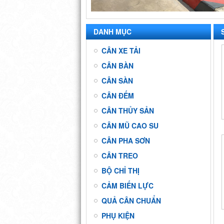
DANH MỤC
CÂN XE TẢI
CÂN BÀN
CÂN SÀN
CÂN ĐẾM
CÂN THỦY SẢN
CÂN MŨ CAO SU
CÂN PHA SƠN
CÂN TREO
BỘ CHỈ THỊ
CẢM BIẾN LỰC
QUẢ CÂN CHUẨN
PHỤ KIỆN