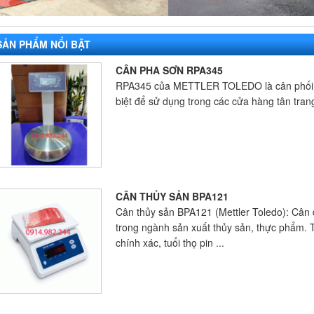
SẢN PHẨM NỔI BẬT
CÂN PHA SƠN RPA345
RPA345 của METTLER TOLEDO là cân phối trộn
biệt để sử dụng trong các cửa hàng tân trang
CÂN THỦY SẢN BPA121
Cân thủy sản BPA121 (Mettler Toledo): Câ
trong ngành sản xuất thủy sản, thực phẩm. 
chính xác, tuổi thọ pin ...