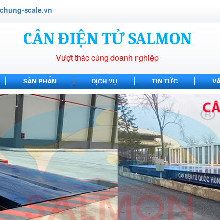
hung-scale.vn
CÂN ĐIỆN TỬ SALMON
Vượt thác cùng doanh nghiệp
SẢN PHẨM
DỊCH VỤ
TIN TỨC
V