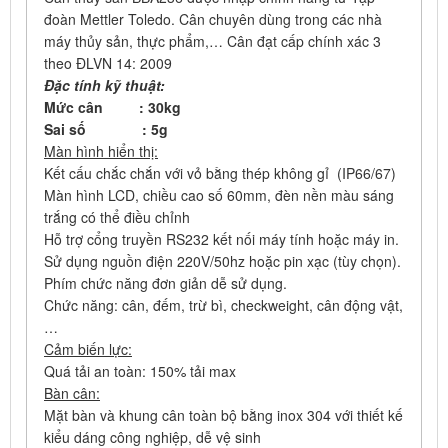
đoàn Mettler Toledo. Cân chuyên dùng trong các nhà
máy thủy sản, thực phẩm,… Cân đạt cấp chính xác 3
theo ĐLVN 14: 2009
Đặc tính kỹ thuật:
Mức cân : 30kg
Sai số : 5g
Màn hình hiển thị:
Kết cấu chắc chắn với vỏ bằng thép không gỉ (IP66/67)
Màn hình LCD, chiều cao số 60mm, đèn nền màu sáng
trắng có thể điều chỉnh
Hỗ trợ cổng truyền RS232 kết nối máy tính hoặc máy in.
Sử dụng nguồn điện 220V/50hz hoặc pin xạc (tùy chọn).
Phím chức năng đơn giản dễ sử dụng.
Chức năng: cân, đếm, trừ bì, checkweight, cân động vật,
…
Cảm biến lực:
Quá tải an toàn: 150% tải max
Bàn cân:
Mặt bàn và khung cân toàn bộ bằng inox 304 với thiết kế
kiểu dáng công nghiệp, dễ vệ sinh