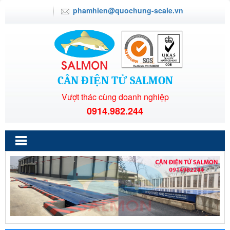
phamhien@quochung-scale.vn
CÂN ĐIỆN TỬ SALMON
Vượt thác cùng doanh nghiệp
0914.982.244