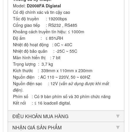
Model:
D2008FA Digiatal
Có độ chính xác và tin cậy cao
Tốc độ truyền : 19200bps
Cổng giao tiếp : RS232 , RS485
Khoảng cách truyền tín hiệu: ≤ 1000m
Độ ẩm : ≤ 85%RH
Nhiệt độ hoạt động : 0C ~ 40C
Nhiệt độ bảo quản : -25C ~ 55C
Màn hình hiển thị : 7 bit
Trọng lượng : 3,7 kg
Kích thước : 339mm x 110mm x 230mm
Nguồn điện : AC 110 ~ 220V, 50 ~ 60HZ
Nguồn điện sạc : 12V (
vẫn sử dụng được khi mất
điện).
Phím số : Có 9 bàn phím số và 30 phím chức năng
Kết nối : ≤ 16 loadcell digital.
ĐIỀU KHOẢN MUA HÀNG
NHẬN GIÁ SẢN PHẨM