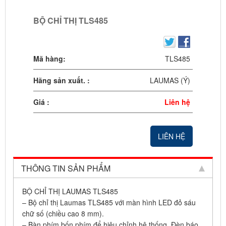
BỘ CHỈ THỊ TLS485
Mã hàng:
TLS485
Hãng sản xuất. :
LAUMAS (Ý)
Giá :
Liên hệ
LIÊN HỆ
THÔNG TIN SẢN PHẨM
BỘ CHỈ THỊ LAUMAS TLS485
– Bộ chỉ thị Laumas TLS485 với màn hình LED đỏ sáu
chữ số (chiều cao 8 mm).
– Bàn phím bốn phím để hiệu chỉnh hệ thống. Đèn báo