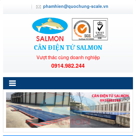
phamhien@quochung-scale.vn
CÂN ĐIỆN TỬ SALMON
Vượt thác cùng doanh nghiệp
0914.982.244