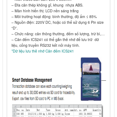
– Đĩa cân thép không gỉ, khung nhựa ABS.
– Màn hình hiển thị: LCD nền sáng trắng
– Môi trường hoạt động: bình thường, độ ẩm ≤ 85%
– Nguồn điện: 220V DC, hoặc có thể sử dụng 6 Pin size
“D”.
– Chức năng: cân thông thường, đếm số lượng, trừ bì,…
– Cân đếm ICS241 có thể gắn thẻ nhớ để lưu trữ dữ
liệu, cổng truyền RS232 kết nối máy tính.
*Dữ liệu lưu thẻ nhớ Cân đếm ICS241