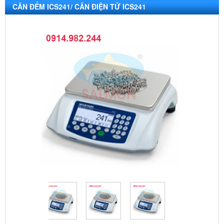
CÂN ĐẾM ICS241/ CÂN ĐIỆN TỬ ICS241