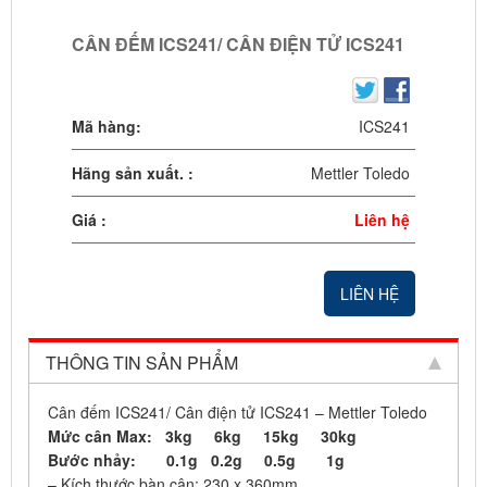
CÂN ĐẾM ICS241/ CÂN ĐIỆN TỬ ICS241
Mã hàng:
ICS241
Hãng sản xuất. :
Mettler Toledo
Giá :
Liên hệ
LIÊN HỆ
THÔNG TIN SẢN PHẨM
Cân đếm ICS241/ Cân điện tử ICS241 – Mettler Toledo
Mức cân Max: 3kg 6kg 15kg 30kg
Bước nhảy: 0.1g 0.2g 0.5g 1g
– Kích thước bàn cân: 230 x 360mm