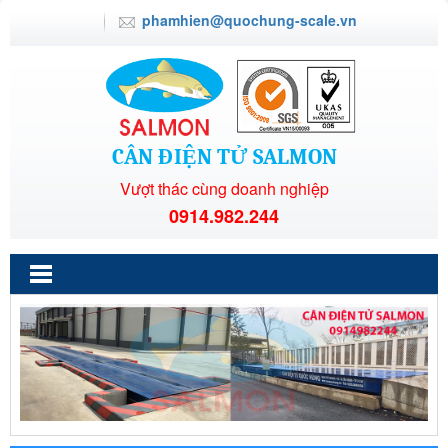
phamhien@quochung-scale.vn
CÂN ĐIỆN TỬ SALMON
Vượt thác cùng doanh nghiệp
0914.982.244